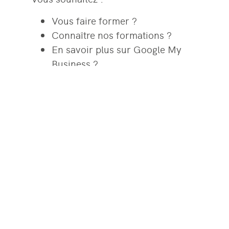
Vous faire former ?
Connaître nos formations ?
En savoir plus sur Google My
Business ?
Découvrez toutes les informations utiles
sur notre site
formations.agence-
saycom.fr
. Nous répondons à la plupart
des questions posées. Et si jamais, vous
avez encore des questions après la
lecture de cet article ou la visite de notre
site, contactez-nous au 02 51 95 18 55
ou par mail à contact@agence-
saycom.fr. Marion, Lise ou Sonia, seront
heureuses de vous répondre !
A bientôt chez Saycom ?